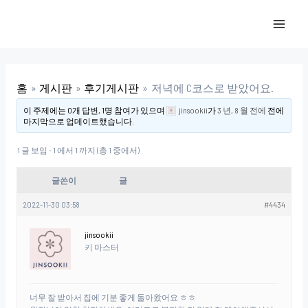
콘
포
MAI
텐
스
MEN
츠
트
로
탐
건
색
홈
게시판
후기게시판
저녁에 C코스로 받았어요.
너
이 주제에는 0개 답변, 1명 참여가 있으며
jinsookii
가
3 년, 8 월 전에
전에
마지막으로 업데이트했습니다.
뛰
기
1 글 보임 - 1 에서 1 까지 (총 1 중에서)
글쓴이
글
2022-11-30 03:58
#4434
jinsookii
키 마스터
너무 잘 받아서 집에 기분 좋게 돌아왔어요 ㅎㅎ